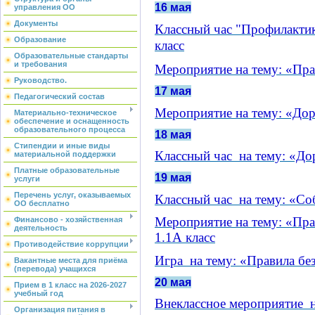
16 мая
управления ОО
Документы
Классный час "Профилактик
Образование
класс
Образовательные стандарты
и требования
М
ероприятие на тему: «Пра
Руководство.
17 мая
Педагогический состав
Мероприятие на тему: «Доро
Материально-техническое
обеспечение и оснащенность
образовательного процесса
18 мая
Стипендии и иные виды
Классный час на тему: «До
материальной поддержки
Платные образовательные
19 мая
услуги
Перечень услуг, оказываемых
Классный час на тему: «Со
ОО бесплатно
Мероприятие на тему: «Пр
Финансово - хозяйственная
деятельность
1.1А класс
Противодействие коррупции
Игра на тему: «Правила без
Вакантные места для приёма
(перевода) учащихся
20 мая
Прием в 1 класс на 2026-2027
учебный год
Внеклассное мероприятие н
Организация питания в