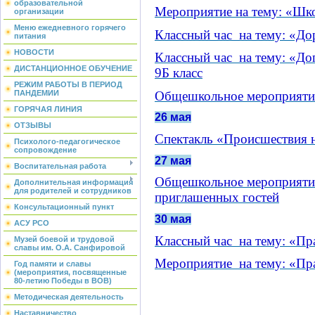
образовательной
Мероприятие на тему: «Шк
организации
Меню ежедневного горячего
Классный час на тему: «До
питания
НОВОСТИ
Классный час на тему: «До
ДИСТАНЦИОННОЕ ОБУЧЕНИЕ
9Б класс
РЕЖИМ РАБОТЫ В ПЕРИОД
Общешкольное м
ероприяти
ПАНДЕМИИ
ГОРЯЧАЯ ЛИНИЯ
26 мая
ОТЗЫВЫ
Спектакль «Происшествия 
Психолого-педагогическое
сопровождение
27 мая
Воспитательная работа
Общешкольное мероприятие
Дополнительная информация
для родителей и сотрудников
приглашенных гостей
Консультационный пункт
30 мая
АСУ РСО
Классный час на тему: «Пр
Музей боевой и трудовой
славы им. О.А. Санфировой
Мероприятие на тему: «Пр
Год памяти и славы
(мероприятия, посвященные
80-летию Победы в ВОВ)
Методическая деятельность
Наставничество