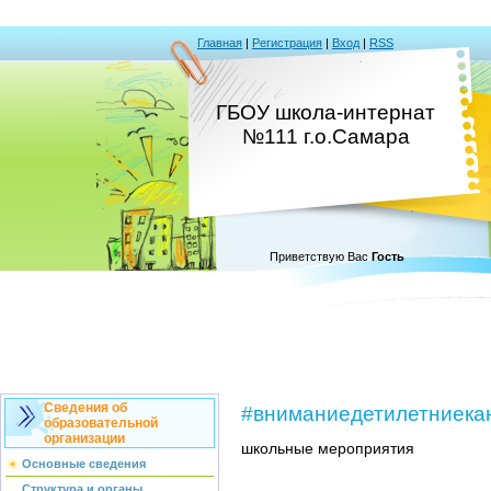
Главная
|
Регистрация
|
Вход
|
RSS
ГБОУ школа-интернат
№111 г.о.Самара
Приветствую Вас
Гость
Сведения об
#вниманиедетилетниека
образовательной
организации
школьные мероприятия
Основные сведения
Структура и органы